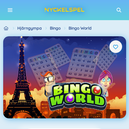
Hjärngympa
Bingo
Bingo World