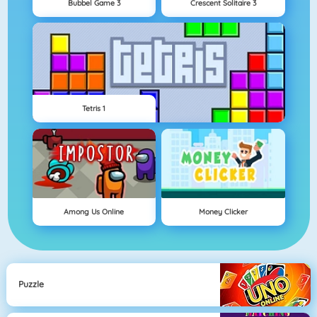
Bubbel Game 3
Crescent Solitaire 3
Tetris 1
Among Us Online
Money Clicker
Puzzle