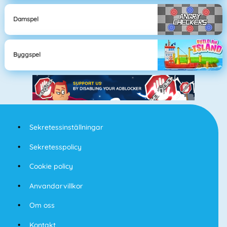
Damspel
Byggspel
Sekretessinställningar
Sekretesspolicy
Cookie policy
Anvandarvillkor
Om oss
Kontakt