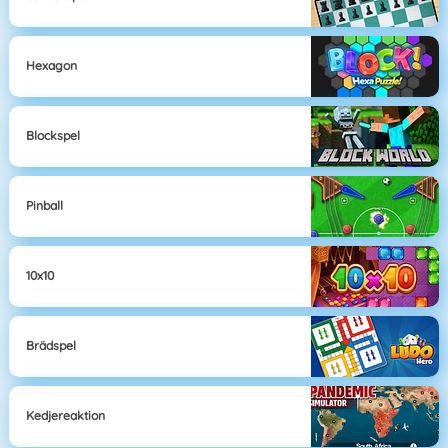
Hexagon
Blockspel
Pinball
10x10
Brädspel
Kedjereaktion