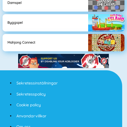
Damspel
Byggspel
Mahjong Connect
Sekretessinställningar
Sekretesspolicy
Cookie policy
Anvandarvillkor
Om oss