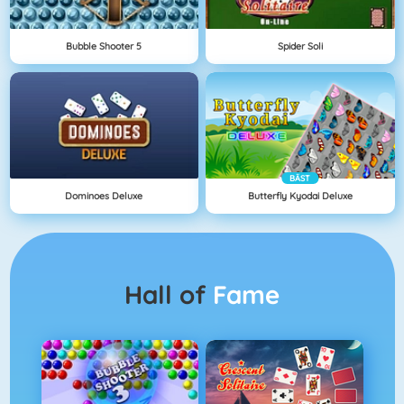
Bubble Shooter 5
Spider Soli
BÄST
Dominoes Deluxe
Butterfly Kyodai Deluxe
Hall of
Fame