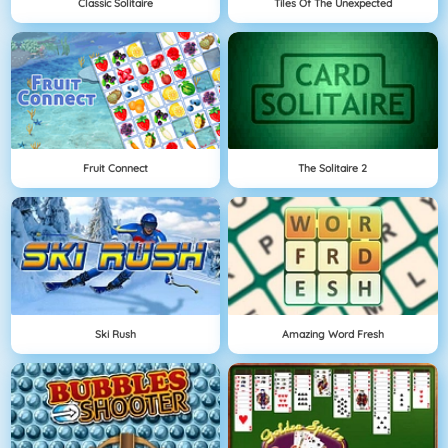
Classic Solitaire
Tiles Of The Unexpected
Fruit Connect
The Solitaire 2
Ski Rush
Amazing Word Fresh