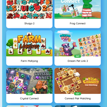
Shuigo 2
Frog Connect
NY
Farm Mahjong
Dream Pet Link 2
NY
NY
Crystal Connect
Connect Pair Matching