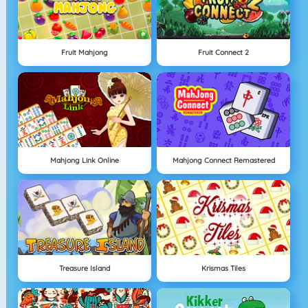
Fruit Mahjong
Fruit Connect 2
Mahjong Link Online
Mahjong Connect Remastered
Treasure Island
Krismas Tiles