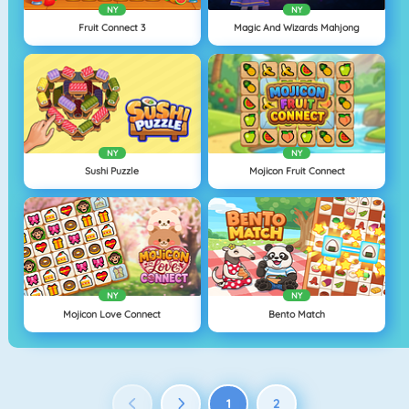
NY
NY
Fruit Connect 3
Magic And Wizards Mahjong
NY
NY
Sushi Puzzle
Mojicon Fruit Connect
NY
NY
Mojicon Love Connect
Bento Match
1
2