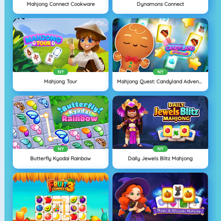
Mahjong Connect Cookware
Dynamons Connect
NY
NY
Mahjong Tour
Mahjong Quest: Candyland Adventures
NY
NY
Butterfly Kyodai Rainbow
Daily Jewels Blitz Mahjong