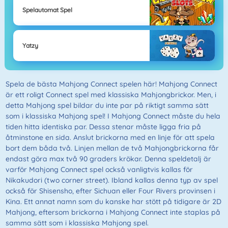
Spelautomat Spel
Yatzy
Spela de bästa Mahjong Connect spelen här! Mahjong Connect
är ett roligt Connect spel med klassiska Mahjongbrickor. Men, i
detta Mahjong spel bildar du inte par på riktigt samma sätt
som i klassiska Mahjong spel! I Mahjong Connect måste du hela
tiden hitta identiska par. Dessa stenar måste ligga fria på
åtminstone en sida. Anslut brickorna med en linje för att spela
bort dem båda två. Linjen mellan de två Mahjongbrickorna får
endast göra max två 90 graders krökar. Denna speldetalj är
varför Mahjong Connect spel också vanligtvis kallas för
Nikakudori (two corner street). Ibland kallas denna typ av spel
också för Shisensho, efter Sichuan eller Four Rivers provinsen i
Kina. Ett annat namn som du kanske har stött på tidigare är 2D
Mahjong, eftersom brickorna i Mahjong Connect inte staplas på
samma sätt som i klassiska Mahjong spel.