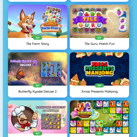
NY
NY
Tile Farm Story
Tile Guru: Match Fun
NY
NY
Butterfly Kyodai Deluxe 2
Xmas Presents Mahjong
NY
NY