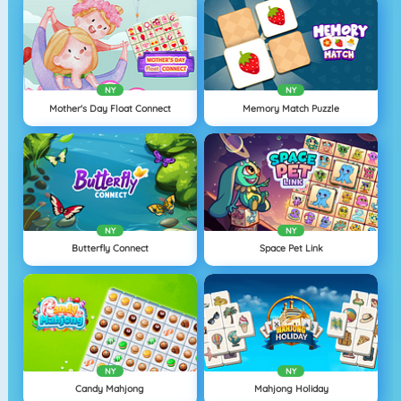
NY
NY
Mother's Day Float Connect
Memory Match Puzzle
NY
NY
Butterfly Connect
Space Pet Link
NY
NY
Candy Mahjong
Mahjong Holiday