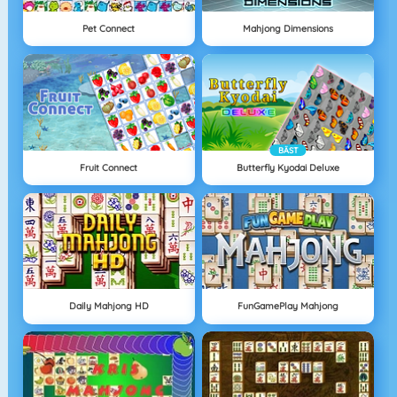
Pet Connect
Mahjong Dimensions
BÄST
Fruit Connect
Butterfly Kyodai Deluxe
Daily Mahjong HD
FunGamePlay Mahjong