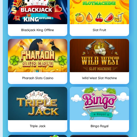
Blackjack King Offline
Slot Fruit
Pharaoh Slots Casino
Wild West Slot Machine
Triple Jack
Bingo Royal