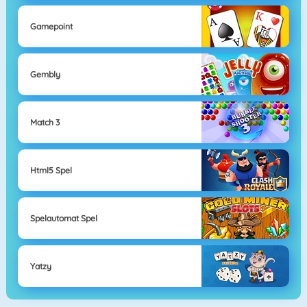
Gamepoint
Gembly
Match 3
Html5 Spel
Spelautomat Spel
Yatzy