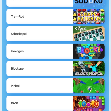
Tre-I-Rad
Schackspel
Hexagon
Blockspel
Pinball
10x10