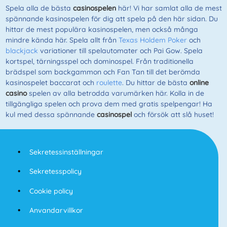
Spela alla de bästa
casinospelen
här! Vi har samlat alla de mest
spännande kasinospelen för dig att spela på den här sidan. Du
hittar de mest populära kasinospelen, men också många
mindre kända här. Spela allt från
Texas Holdem Poker
och
blackjack
variationer till spelautomater och Pai Gow. Spela
kortspel, tärningsspel och dominospel. Från traditionella
brädspel som backgammon och Fan Tan till det berömda
kasinospelet baccarat och
roulette
. Du hittar de bästa
online
casino
spelen av alla betrodda varumärken här. Kolla in de
tillgängliga spelen och prova dem med gratis spelpengar! Ha
kul med dessa spännande
casinospel
och försök att slå huset!
Sekretessinställningar
Sekretesspolicy
Cookie policy
Anvandarvillkor