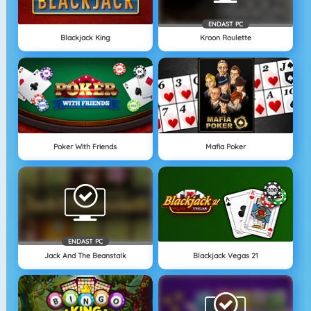
ENDAST PC
Blackjack King
Kroon Roulette
Poker With Friends
Mafia Poker
ENDAST PC
Jack And The Beanstalk
Blackjack Vegas 21