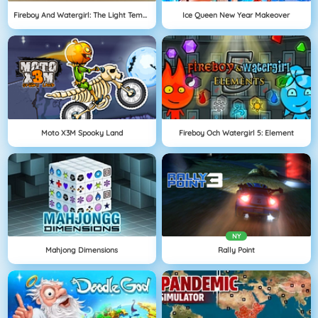
Fireboy And Watergirl: The Light Temple
Ice Queen New Year Makeover
Moto X3M Spooky Land
Fireboy Och Watergirl 5: Element
NY
Mahjong Dimensions
Rally Point