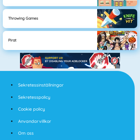
Throwing Games
Pirat
Sekretessinställningar
Sekretesspolicy
Cookie policy
Anvandarvillkor
Om oss