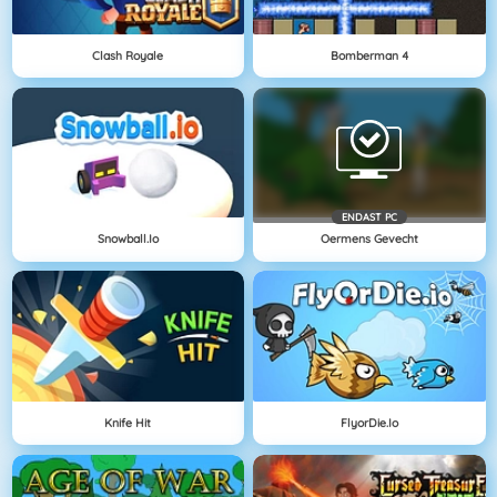
Clash Royale
Bomberman 4
ENDAST PC
Snowball.io
Oermens Gevecht
Knife Hit
FlyorDie.io