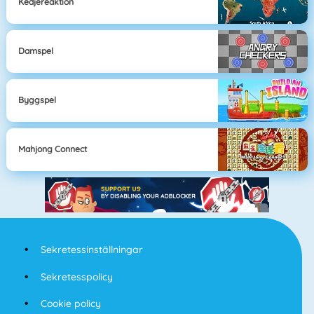
Kedjereaktion
Damspel
Byggspel
Mahjong Connect
Sekretessinställningar
Sekretesspolicy
Cookie policy