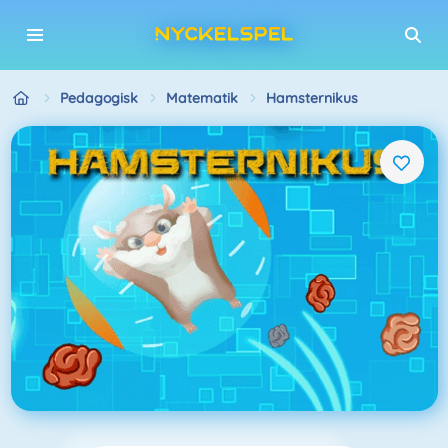
Pedagogisk
Matematik
Hamsternikus