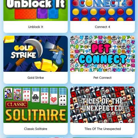
Unblock It
Connect 4
Gold Strike
Pet Connect
Classic Solitaire
Tiles Of The Unexpected