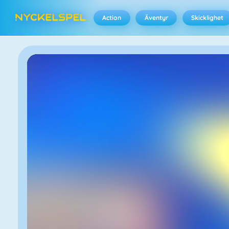
Action
Äventyr
Skicklighet