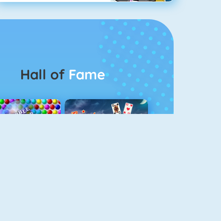
Hall of
Fame
Bubbel Game 3
Crescent Solitaire 3