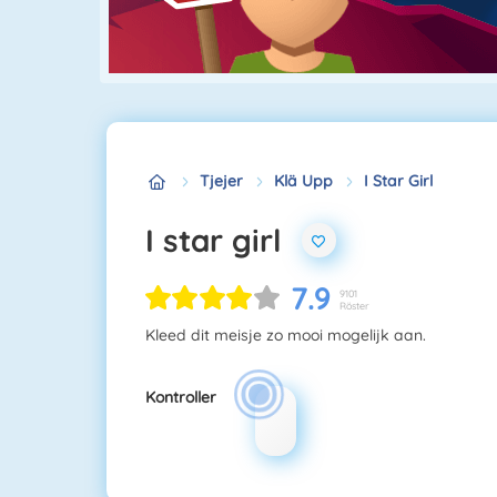
Tjejer
Klä Upp
I Star Girl
I star girl
7.9
9101
Röster
Kleed dit meisje zo mooi mogelijk aan.
Kontroller