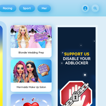
Racing
Sport
Mer
Blondie Wedding Prep
Mermaids Make Up Salon