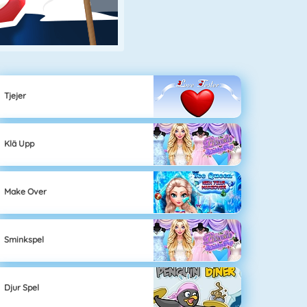
Tjejer
Klä Upp
Make Over
Sminkspel
Djur Spel