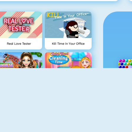
Real Love Tester
Kill Time In Your Office
Horse Care And Riding
Baby Hazel Cleaning Time
Penguin Diner 2
Queen Of Glitter Prom Ball