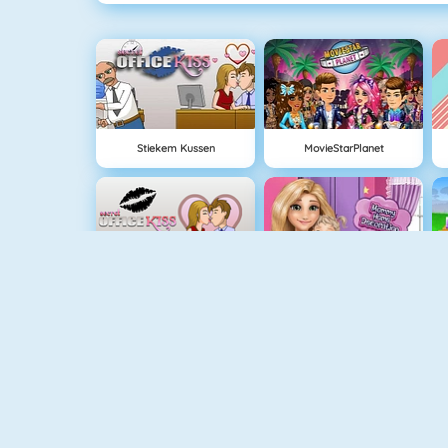
Stiekem Kussen
MovieStarPlanet
Kussen Op Kantoor
Mommy Home Decoration
Baby Hazel Granny House
Star Stable