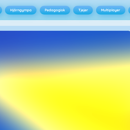
Hjärngympa
Pedagogisk
Tjejer
Multiplayer