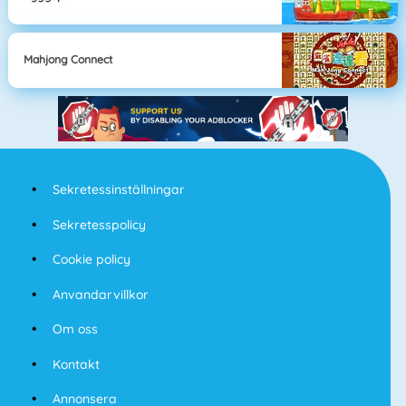
Mahjong Connect
Sekretessinställningar
Sekretesspolicy
Cookie policy
Anvandarvillkor
Om oss
Kontakt
Annonsera