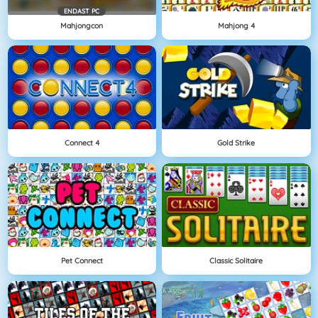
ENDAST PC
Mahjongcon
Mahjong 4
Connect 4
Gold Strike
Pet Connect
Classic Solitaire