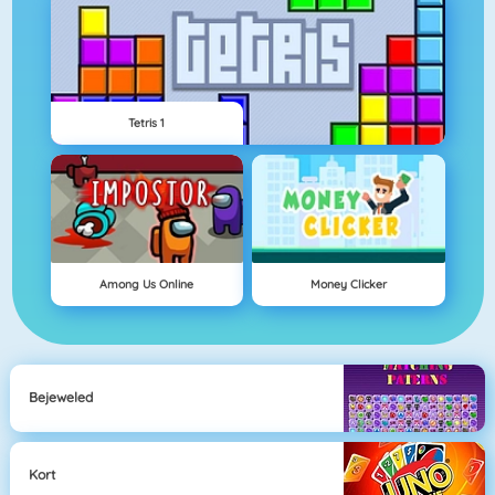
Tetris 1
Among Us Online
Money Clicker
Bejeweled
Kort