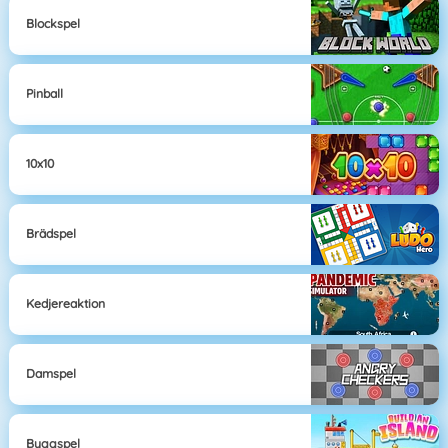
Blockspel
Pinball
10x10
Brädspel
Kedjereaktion
Damspel
Byggspel