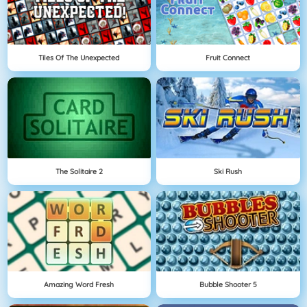
Tiles Of The Unexpected
Fruit Connect
The Solitaire 2
Ski Rush
Amazing Word Fresh
Bubble Shooter 5