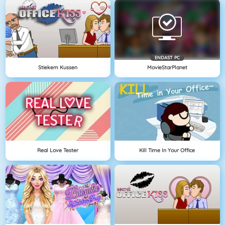
ENDAST PC
Stiekem Kussen
MovieStarPlanet
Real Love Tester
Kill Time In Your Office