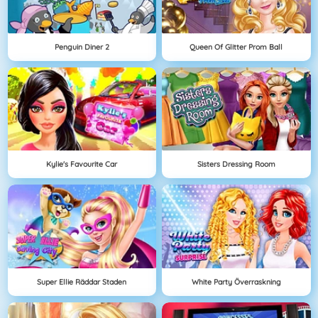
Penguin Diner 2
Queen Of Glitter Prom Ball
Kylie's Favourite Car
Sisters Dressing Room
Super Ellie Räddar Staden
White Party Överraskning