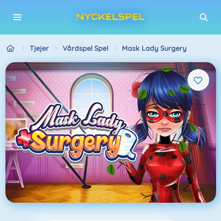
Tjejer
Vårdspel Spel
Mask Lady Surgery