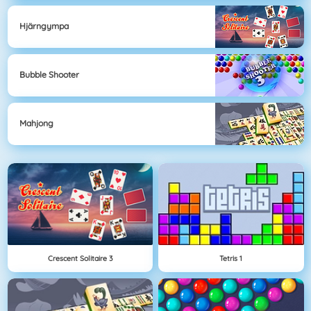
Hjärngympa
Bubble Shooter
Mahjong
Crescent Solitaire 3
Tetris 1