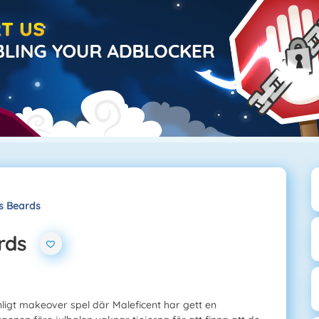
as Beards
rds
nligt makeover spel där Maleficent har gett en