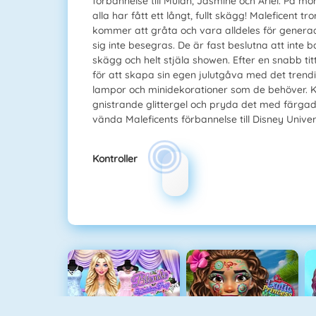
förbannelse till Mulan, Jasmine och Ariel. På mo
alla har fått ett långt, fullt skägg! Maleficent 
kommer att gråta och vara alldeles för generad
sig inte besegras. De är fast beslutna att inte
skägg och helt stjäla showen. Efter en snabb ti
för att skapa sin egen julutgåva med det trendiga
lampor och minidekorationer som de behöver. Ka
gnistrande glittergel och pryda det med färgad
vända Maleficents förbannelse till Disney Unive
Kontroller