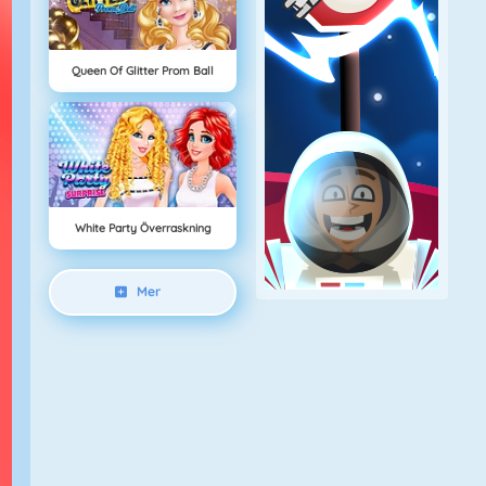
Queen Of Glitter Prom Ball
White Party Överraskning
Mer