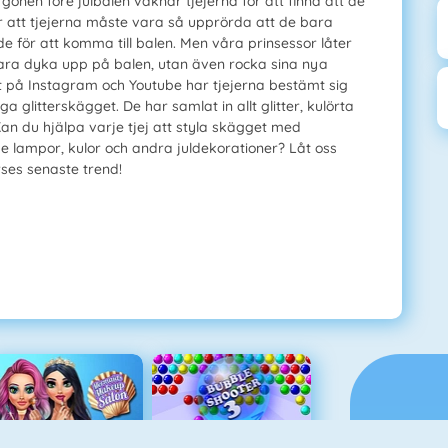
rgonen före julbalen vaknar tjejerna för att finna att de
tror att tjejerna måste vara så upprörda att de bara
e för att komma till balen. Men våra prinsessor låter
 bara dyka upp på balen, utan även rocka sina nya
tt på Instagram och Youtube har tjejerna bestämt sig
 glitterskägget. De har samlat in allt glitter, kulörta
n du hjälpa varje tjej att styla skägget med
e lampor, kulor och andra juldekorationer? Låt oss
rses senaste trend!