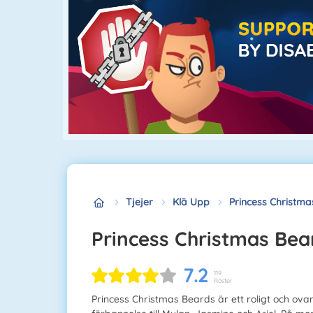
Tjejer
Klä Upp
Princess Christm
Princess Christmas Bea
7.2
119
Röster
Princess Christmas Beards är ett roligt och ova