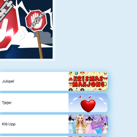
Julspel
Tjejer
Klä Upp