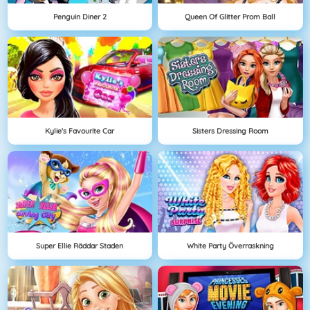
Penguin Diner 2
Queen Of Glitter Prom Ball
Kylie's Favourite Car
Sisters Dressing Room
Super Ellie Räddar Staden
White Party Överraskning