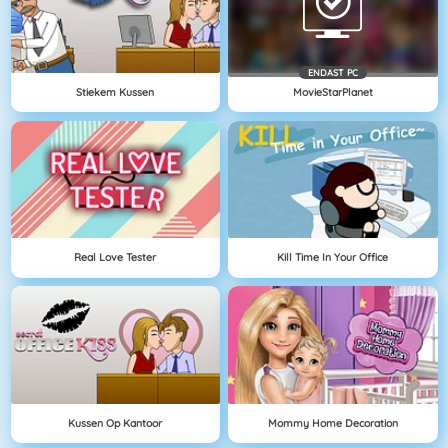
ENDAST PC
Stiekem Kussen
MovieStarPlanet
Real Love Tester
Kill Time In Your Office
Kussen Op Kantoor
Mommy Home Decoration