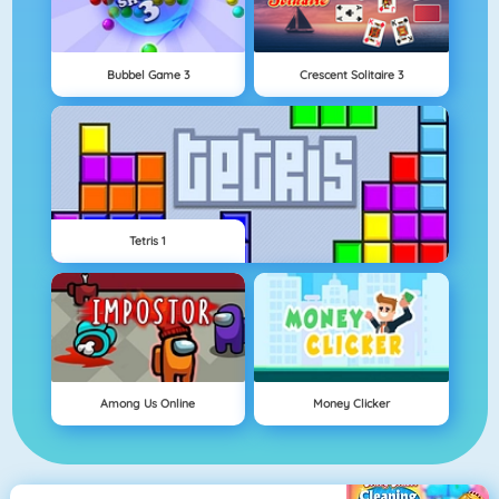
Bubbel Game 3
Crescent Solitaire 3
Tetris 1
Among Us Online
Money Clicker