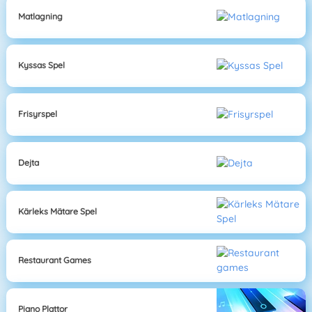
Matlagning
Kyssas Spel
Frisyrspel
Dejta
Kärleks Mätare Spel
Restaurant Games
Piano Plattor