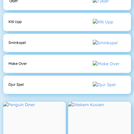
Tjejer
Klä Upp
Sminkspel
Make Over
Djur Spel