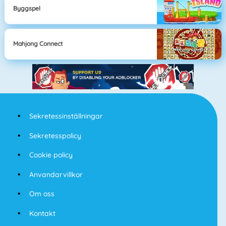
Byggspel
Mahjong Connect
Sekretessinställningar
Sekretesspolicy
Cookie policy
Anvandarvillkor
Om oss
Kontakt