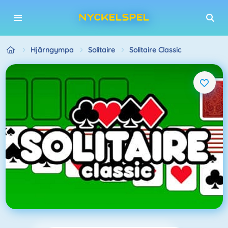
Hjärngympa
Solitaire
Solitaire Classic