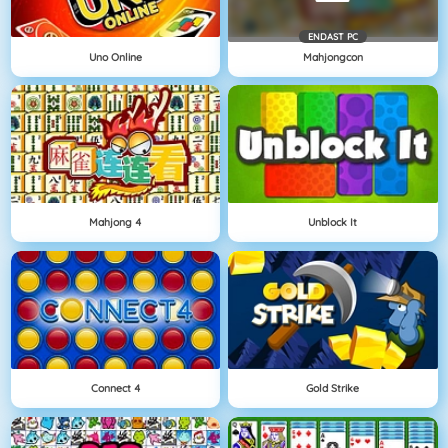
ENDAST PC
Uno Online
Mahjongcon
Mahjong 4
Unblock It
Connect 4
Gold Strike