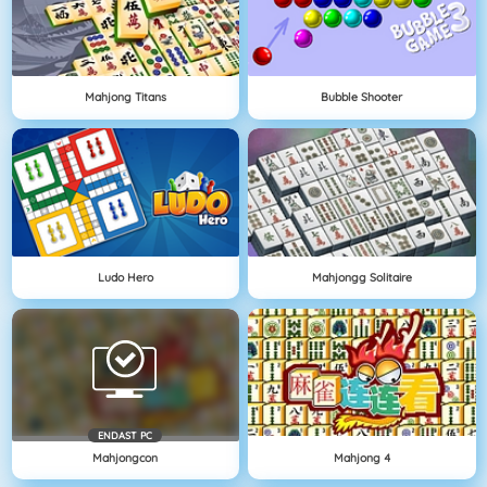
Mahjong Titans
Bubble Shooter
Ludo Hero
Mahjongg Solitaire
ENDAST PC
Mahjongcon
Mahjong 4