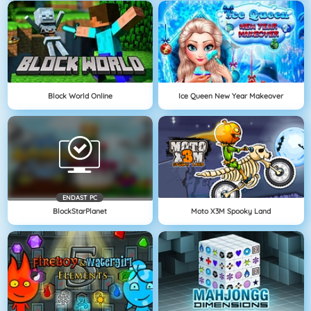
Block World Online
Ice Queen New Year Makeover
ENDAST PC
BlockStarPlanet
Moto X3M Spooky Land