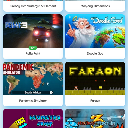
Fireboy Och Watergirl 5: Element
Mahjong Dimensions
NY
Rally Point
Doodle God
Pandemic Simulator
Faraon