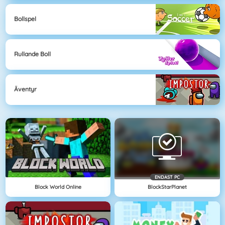
Bollspel
Rullande Boll
Äventyr
ENDAST PC
Block World Online
BlockStarPlanet