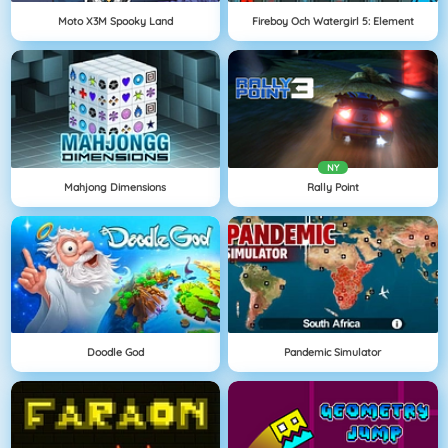
Moto X3M Spooky Land
Fireboy Och Watergirl 5: Element
NY
Mahjong Dimensions
Rally Point
Doodle God
Pandemic Simulator