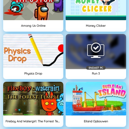
Among Us Online
Money Clicker
ENDAST PC
Physics Drop
Run 3
Fireboy And Watergirl: The Forrest Temple
Eiland Opbouwen