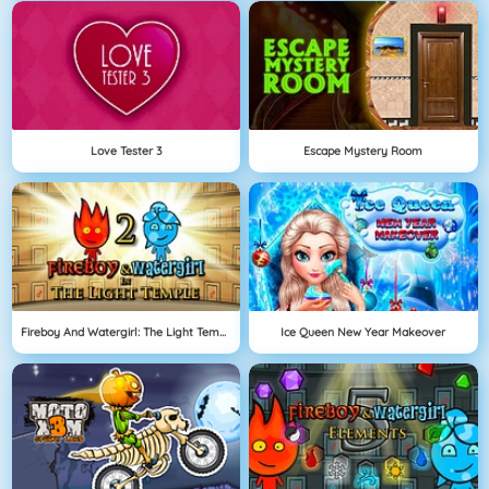
Love Tester 3
Escape Mystery Room
Fireboy And Watergirl: The Light Temple
Ice Queen New Year Makeover