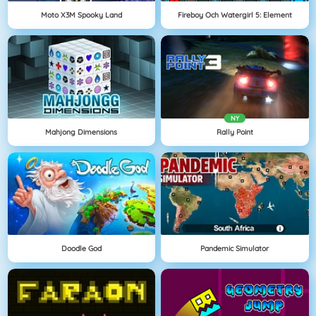
Moto X3M Spooky Land
Fireboy Och Watergirl 5: Element
NY
Mahjong Dimensions
Rally Point
Doodle God
Pandemic Simulator