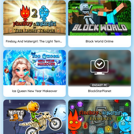
Fireboy And Watergirl: The Light Temple
Block World Online
ENDAST PC
Ice Queen New Year Makeover
BlockStarPlanet