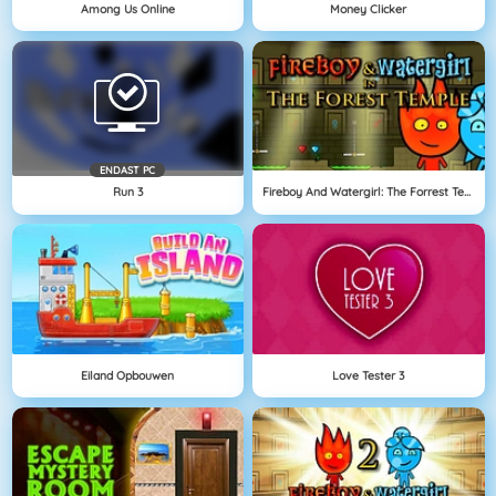
Among Us Online
Money Clicker
ENDAST PC
Run 3
Fireboy And Watergirl: The Forrest Temple
Eiland Opbouwen
Love Tester 3