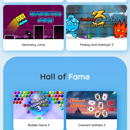
Geometry Jump
Fireboy And Watergirl 3
Hall of
Fame
Bubbel Game 3
Crescent Solitaire 3