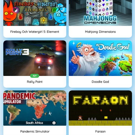
Fireboy Och Watergirl 5: Element
Mahjong Dimensions
NY
Rally Point
Doodle God
Pandemic Simulator
Faraon