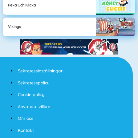
Peka Och Klicka
Vikings
Sekretessinställningar
Sekretesspolicy
Cookie policy
Anvandarvillkor
Om oss
Kontakt