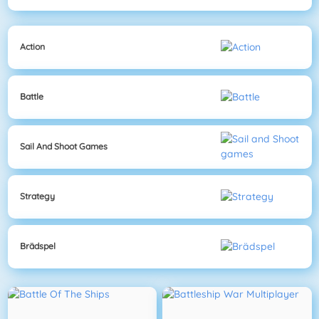
Action
Battle
Sail And Shoot Games
Strategy
Brädspel