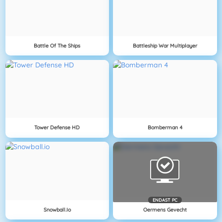
Battle Of The Ships
Battleship War Multiplayer
Tower Defense HD
Bomberman 4
ENDAST PC
Snowball.io
Oermens Gevecht