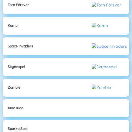
Torn Försvar
Kamp
Space Invaders
Skyttespel
Zombie
Xiao Xiao
Sparka Spel