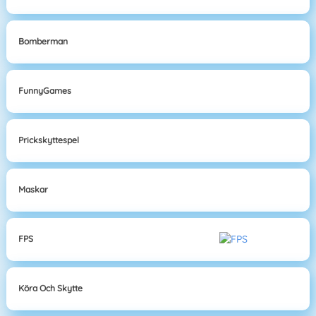
Bomberman
FunnyGames
Prickskyttespel
Maskar
FPS
Köra Och Skytte