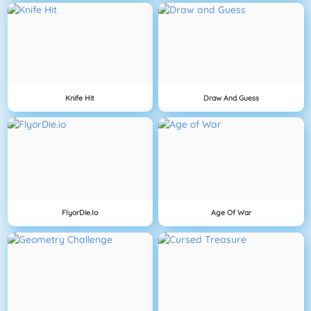
Knife Hit
Draw And Guess
FlyorDie.io
Age Of War