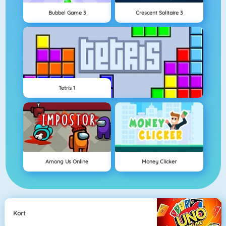
Bubbel Game 3
Crescent Solitaire 3
Tetris 1
Among Us Online
Money Clicker
Kort