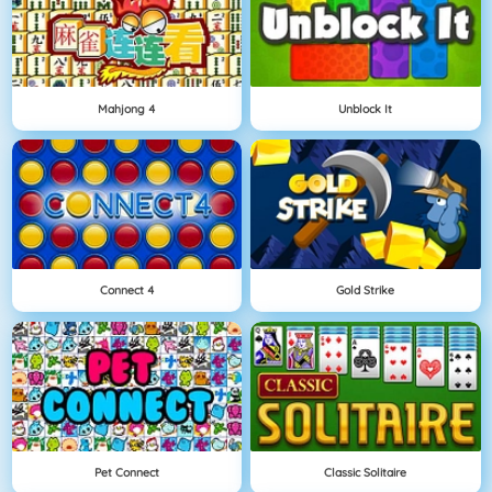
Mahjong 4
Unblock It
Connect 4
Gold Strike
Pet Connect
Classic Solitaire