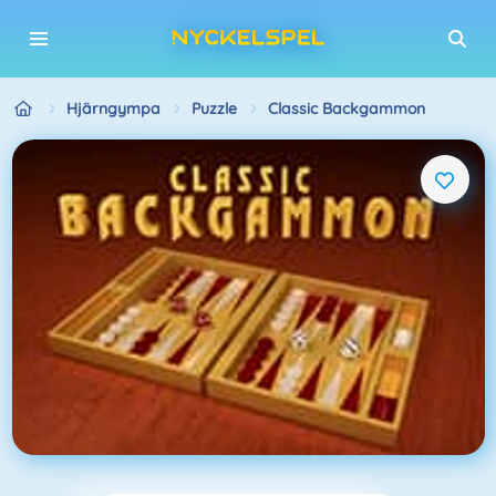
Hjärngympa
Puzzle
Classic Backgammon