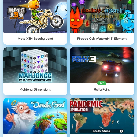
Moto X3M Spooky Land
Fireboy Och Watergirl 5: Element
NY
Mahjong Dimensions
Rally Point