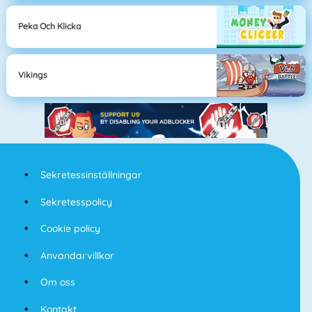
Peka Och Klicka
Vikings
Sekretessinställningar
Sekretesspolicy
Cookie policy
Anvandarvillkor
Om oss
Kontakt