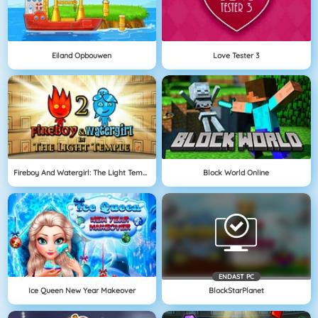
Eiland Opbouwen
Love Tester 3
Fireboy And Watergirl: The Light Temple
Block World Online
ENDAST PC
Ice Queen New Year Makeover
BlockStarPlanet