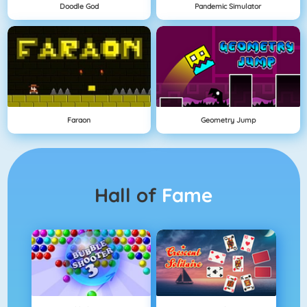
Doodle God
Pandemic Simulator
Faraon
Geometry Jump
Hall of
Fame