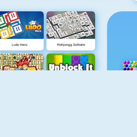
Ludo Hero
Mahjongg Solitaire
Mahjong 4
Unblock It
Pet Connect
Classic Solitaire