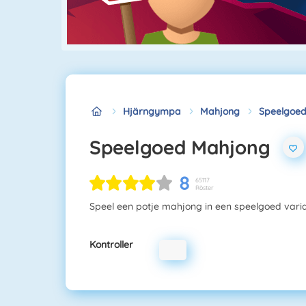
Hjärngympa
Mahjong
Speelgoe
Speelgoed Mahjong
8
65117
Röster
Speel een potje mahjong in een speelgoed varia
Kontroller