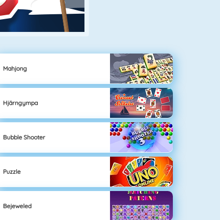
Mahjong
Hjärngympa
Bubble Shooter
Puzzle
Bejeweled