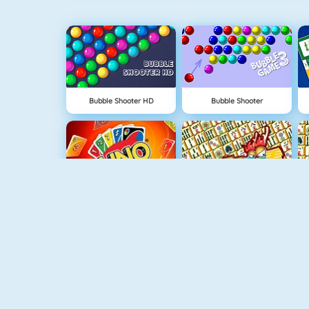
Bubble Shooter HD
Bubble Shooter
Uno Online
Mahjongcon
Connect 4
Gold Strike