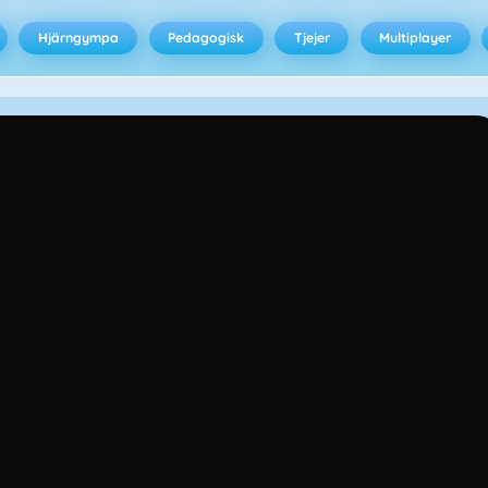
Hjärngympa
Pedagogisk
Tjejer
Multiplayer