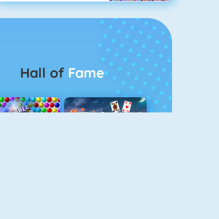
Hall of
Fame
Bubbel Game 3
Crescent Solitaire 3