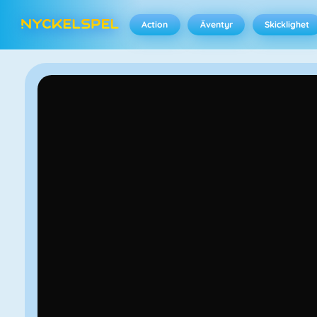
Action
Äventyr
Skicklighet