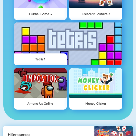
Bubbel Game 3
Crescent Solitaire 3
Tetris 1
Among Us Online
Money Clicker
Hjärngympa