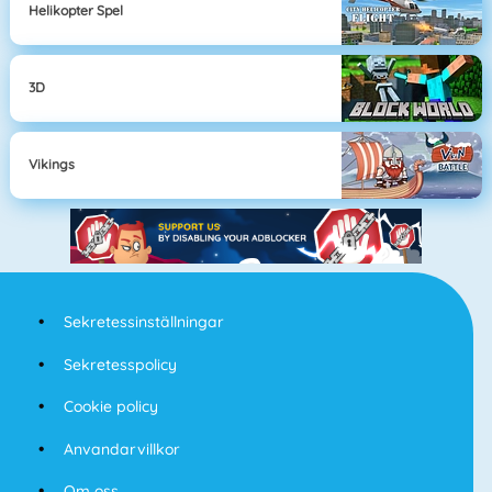
Helikopter Spel
3D
Vikings
Sekretessinställningar
Sekretesspolicy
Cookie policy
Anvandarvillkor
Om oss