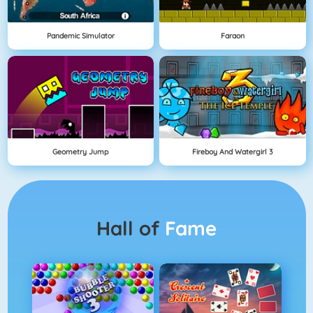
Pandemic Simulator
Faraon
Geometry Jump
Fireboy And Watergirl 3
Hall of
Fame