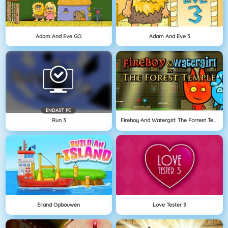
Adam And Eve GO
Adam And Eve 3
ENDAST PC
Run 3
Fireboy And Watergirl: The Forrest Temple
Eiland Opbouwen
Love Tester 3