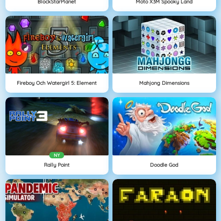
BlockStarPlanet
Moto X3M Spooky Land
Fireboy Och Watergirl 5: Element
Mahjong Dimensions
NY
Rally Point
Doodle God