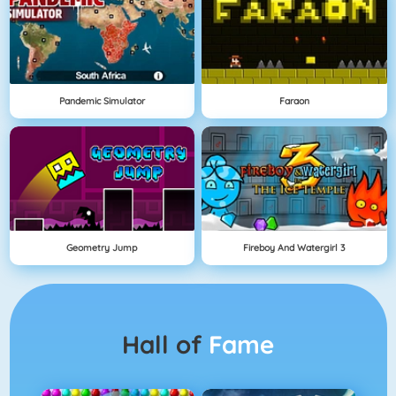
Pandemic Simulator
Faraon
Geometry Jump
Fireboy And Watergirl 3
Hall of
Fame