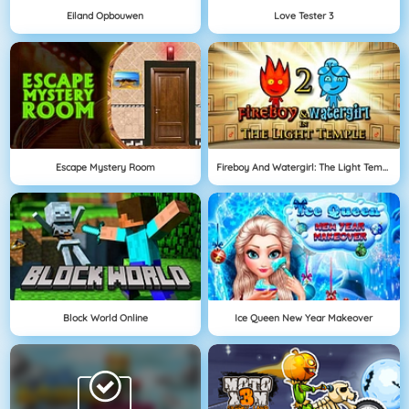
Eiland Opbouwen
Love Tester 3
Escape Mystery Room
Fireboy And Watergirl: The Light Temple
Block World Online
Ice Queen New Year Makeover