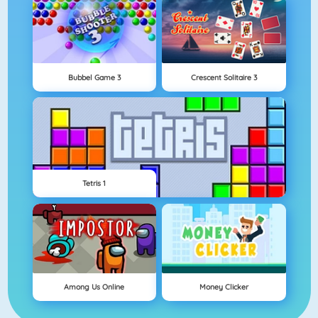
Bubbel Game 3
Crescent Solitaire 3
Tetris 1
Among Us Online
Money Clicker