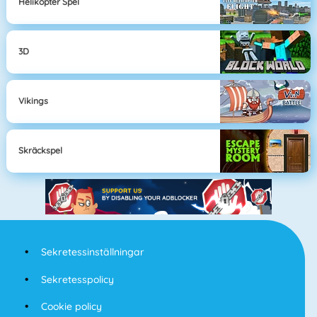
Helikopter Spel
3D
Vikings
Skräckspel
Sekretessinställningar
Sekretesspolicy
Cookie policy