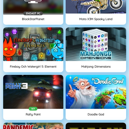
ENDAST PC
BlockStarPlanet
Moto X3M Spooky Land
Fireboy Och Watergirl 5: Element
Mahjong Dimensions
NY
Rally Point
Doodle God