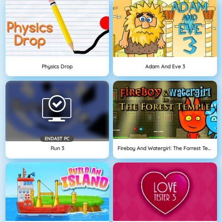
Physics Drop
Adam And Eve 3
ENDAST PC
Run 3
Fireboy And Watergirl: The Forrest Temple