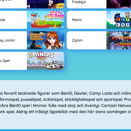
Freddy's
bok
Mario
ey Junior
Zylom
u Spel
a favorit tecknade figurer som Ben10, Dexter, Camp Lazio och många
formsspel, pusselspel, actionspel, skicklighetsspel och sportspel. Pro
våra Ben10 spel i timmar fulla med skoj och äventyr. Cartoon Networ
rk spel
. Aldrig ett tråkigt ögonblick med den här stora samlingen av