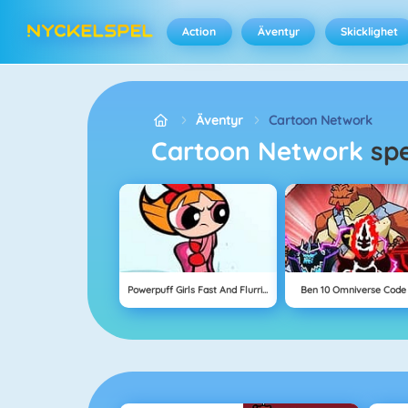
Action
Äventyr
Skicklighet
Äventyr
Cartoon Network
Cartoon Network
sp
Powerpuff Girls Fast And Flurrious
Ben 10 Omniverse Code