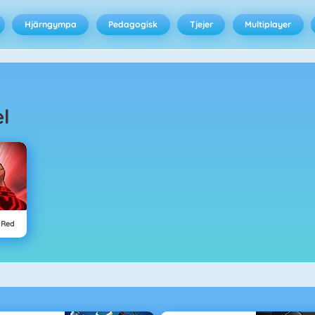
Hjärngympa
Pedagogisk
Tjejer
Multiplayer
el
 Red