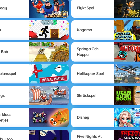
tegy
Flykt Spel
a
Kogama
Springa Och
l Bob
Hoppa
plansspel
Helikopter Spel
ngs
Skräckspel
erklaas
Disney
letjes
Five Nights At
by Doo