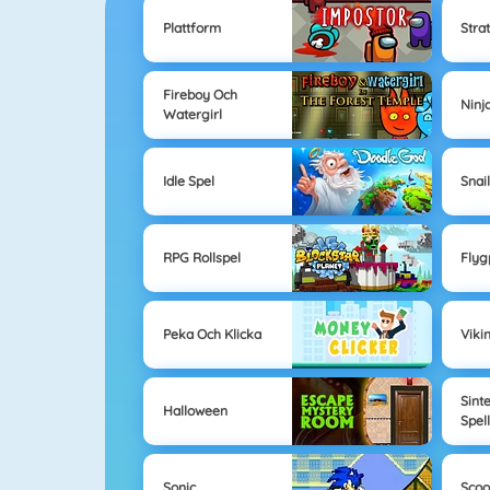
Plattform
Stra
Fireboy Och
Ninj
Watergirl
Idle Spel
Snai
RPG Rollspel
Flyg
Peka Och Klicka
Viki
Sint
Halloween
Spel
Sonic
Scoo