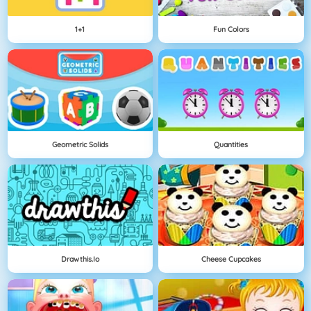
1+1
Fun Colors
Geometric Solids
Quantities
Drawthis.io
Cheese Cupcakes