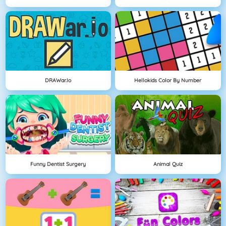
DRAWar.io
Hellokids Color By Number
Funny Dentist Surgery
Animal Quiz