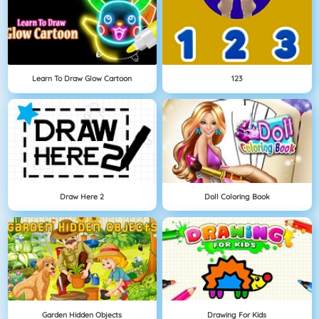
Learn To Draw Glow Cartoon
123
Draw Here 2
Doll Coloring Book
Garden Hidden Objects
Drawing For Kids