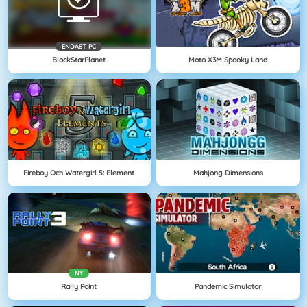
ENDAST PC
BlockStarPlanet
Moto X3M Spooky Land
Fireboy Och Watergirl 5: Element
Mahjong Dimensions
NY
Rally Point
Pandemic Simulator