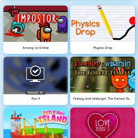
Among Us Online
Physics Drop
ENDAST PC
Run 3
Fireboy And Watergirl: The Forrest Temple