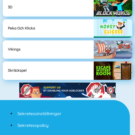
3D
Peka Och Klicka
Vikings
Skräckspel
Sekretessinställningar
Sekretesspolicy