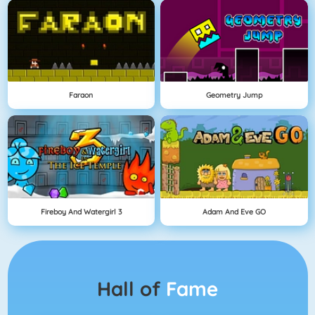
Faraon
Geometry Jump
Fireboy And Watergirl 3
Adam And Eve GO
Hall of
Fame