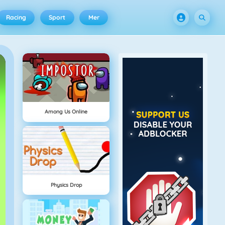
Racing
Sport
Mer
Among Us Online
Physics Drop