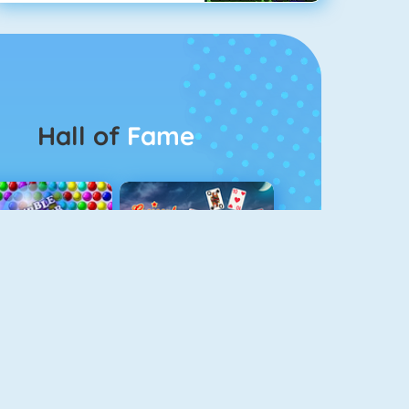
Hall of
Fame
Bubbel Game 3
Crescent Solitaire 3