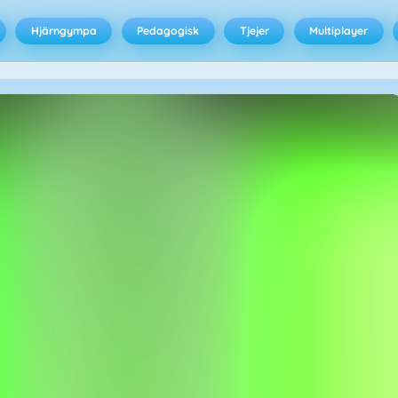
Hjärngympa
Pedagogisk
Tjejer
Multiplayer