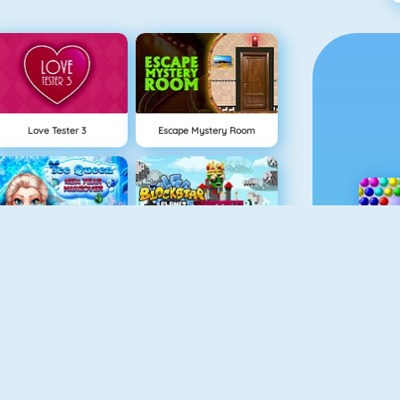
Love Tester 3
Escape Mystery Room
Ice Queen New Year Makeover
BlockStarPlanet
NY
Mahjong Dimensions
Rally Point