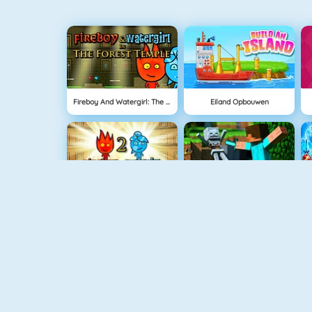
Fireboy And Watergirl: The Forrest Temple
Eiland Opbouwen
Fireboy And Watergirl: The Light Temple
Block World Online
Moto X3M Spooky Land
Fireboy Och Watergirl 5: Element