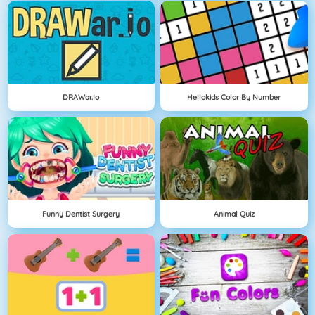
DRAWar.io
Hellokids Color By Number
Funny Dentist Surgery
Animal Quiz