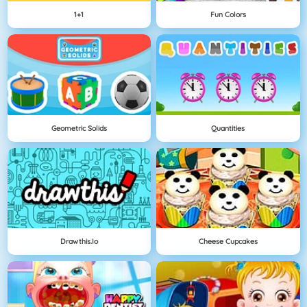
1+1
Fun Colors
Geometric Solids
Quantities
Drawthis.io
Cheese Cupcakes