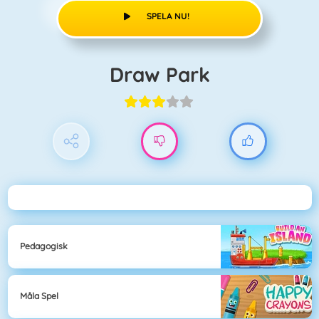
SPELA NU!
Draw Park
Pedagogisk
Måla Spel