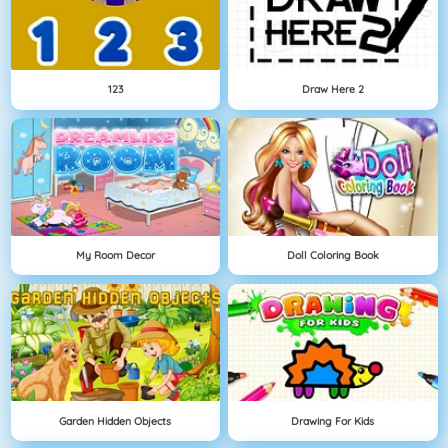
123
Draw Here 2
My Room Decor
Doll Coloring Book
Garden Hidden Objects
Drawing For Kids