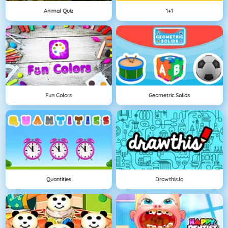
Animal Quiz
1+1
Fun Colors
Geometric Solids
Quantities
Drawthis.io