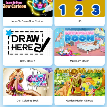
Learn To Draw Glow Cartoon
123
Draw Here 2
My Room Decor
Doll Coloring Book
Garden Hidden Objects