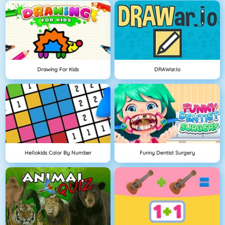
Drawing For Kids
DRAWar.io
Hellokids Color By Number
Funny Dentist Surgery