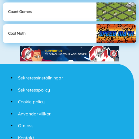
Count Games
Cool Math
Sekretessinställningar
Sekretesspolicy
Cookie policy
Anvandarvillkor
Om oss
Kontakt