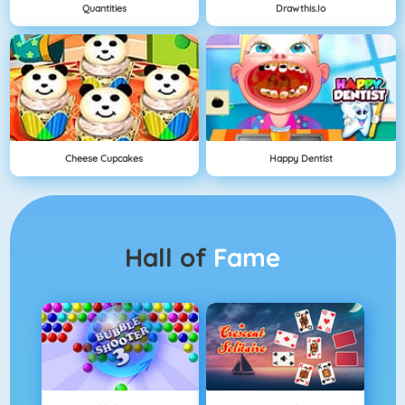
Quantities
Drawthis.io
Cheese Cupcakes
Happy Dentist
Hall of
Fame