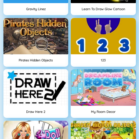
Gravity Linez
Learn To Draw Glow Cartoon
Pirates Hidden Objects
123
Draw Here 2
My Room Decor