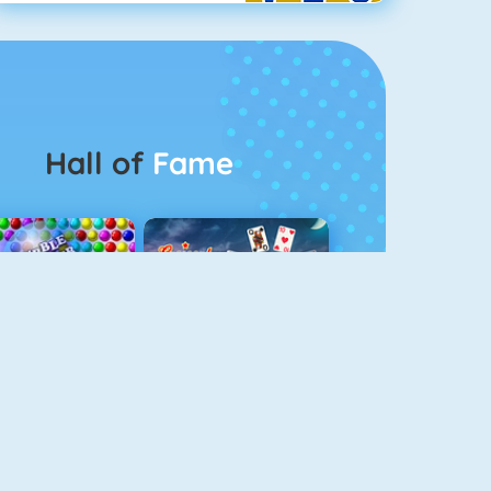
Hall of
Fame
Bubbel Game 3
Crescent Solitaire 3