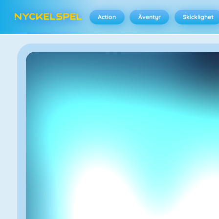
Action
Äventyr
Skicklighet