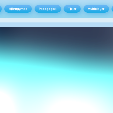
Hjärngympa
Pedagogisk
Tjejer
Multiplayer