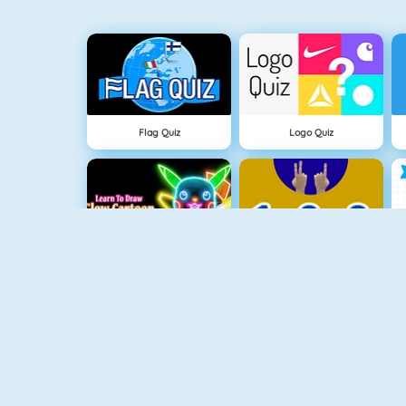
Flag Quiz
Logo Quiz
Learn To Draw Glow Cartoon
123
Doll Coloring Book
Garden Hidden Objects