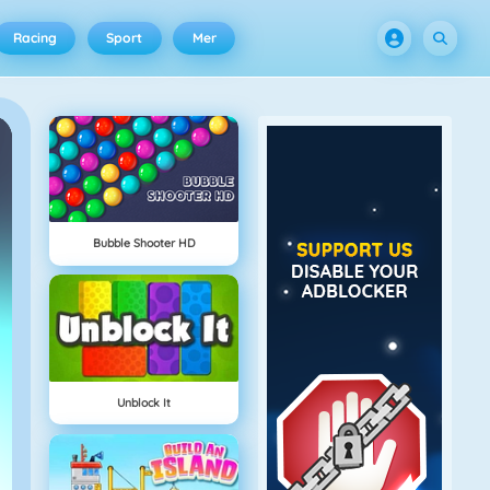
Racing
Sport
Mer
Bubble Shooter HD
Unblock It