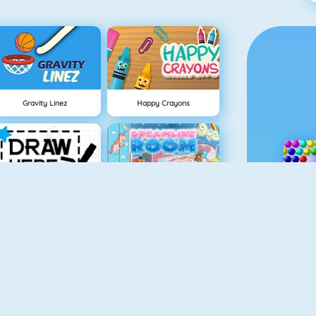
Gravity Linez
Happy Crayons
Draw Here 2
My Room Decor
Drawing For Kids
DRAWar.io