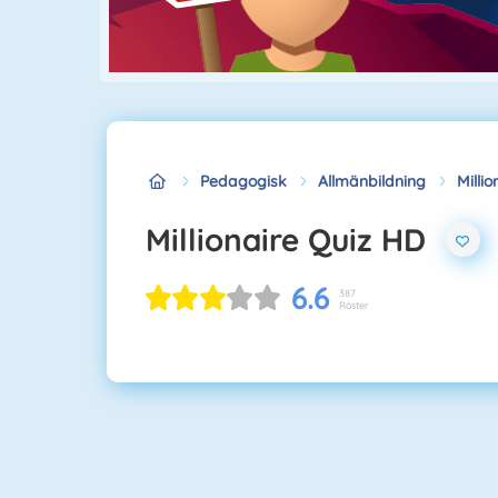
Pedagogisk
Allmänbildning
Milli
Millionaire Quiz HD
6.6
387
Röster